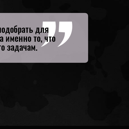
подобрать для
 именно то, что
го задачам.