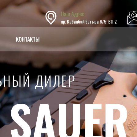
Наш Адрес
пр. Кабанбай батыра 6/5, ВП 2
КОНТАКТЫ
ЬНЫЙ ДИЛЕР
ЬНЫЙ ДИЛЕР
ЬНЫЙ ДИЛЕР
ЬНЫЙ ДИЛЕР
ЬНЫЙ ДИЛЕР
UGGER&
G SAUER
RRETT
UGGER&
G SAUER