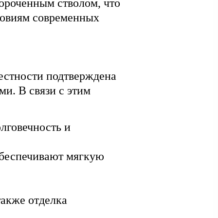
короченным стволом, что
словиям современных
местности подтверждена
и. В связи с этим
лговечность и
обеспечивают мягкую
также отделка