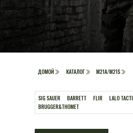
ДОМОЙ
КАТАЛОГ
M21A/M21S
SIG SAUER
BARRETT
FLIR
LALO TACT
BRUGGER&THOMET