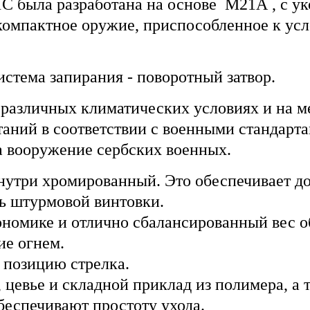
С была разработана на основе
М21А
, с у
 компактное оружие, приспособленное к у
истема запирания - поворотный затвор.
 различных климатических условиях и на 
аний в соответствии с военными стандартам
а вооружение сербских военных.
нутри хромированный. Это обеспечивает до
ь штурмовой винтовки.
ономике и отлично сбалансированный вес 
ие огнем.
 позицию стрелка.
цевье и складной приклад из полимера, а 
беспечивают простоту ухода.