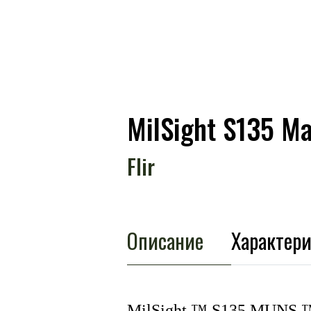
MilSight S135 
Flir
Описание
Характер
MilSight ™ S135 MUNS ™ 