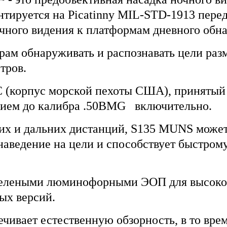
нтируется на Picatinny MIL-STD-1913 пере
чного видения к платформам дневного обн
рам обнаруживать и распознавать цели разм
етров.
 (корпус морской пехоты США), приняты
ием до калибра .50BMG включительно.
их и дальних дистанций, S135 MUNS може
т наведение на цели и способствует быстро
 зелеными люминофорными ЭОП для высоко
ых версий.
ивает естественную обзорность, в то врем