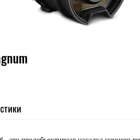
Magnum
истики
- это предобъективная насадка ночного в