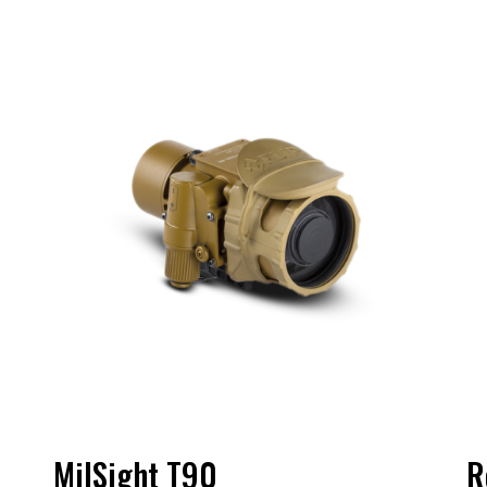
MilSight T90
R