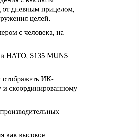
д от дневным прицелом,
аружения целей.
ером с человека, на
й в НАТО, S135 MUNS
т отображать ИК-
му и скоординированному
производительных
я как высокое