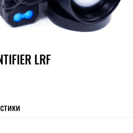
TIFIER LRF
истики