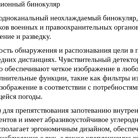
зионный бинокуляр
 одноканальный неохлаждаемый бинокуляр,
ков военных и правоохранительных органов
ние и разведку.
ость обнаружения и распознавания цели в
едних дистанциях. Чувствительный детекто
о обеспечивают четкое изображение в любо
лнительные функции, такие как фильтры и
ображение в соответствии с потребностями
щейся погоды.
) для препятствования запотеванию внутре
нтов и имеет абразивоустойчивое углерод
располагает эргономичным дизайном, обесп